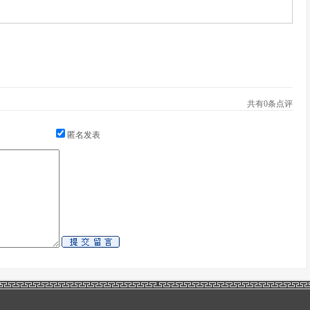
共有
0
条点评
匿名发表