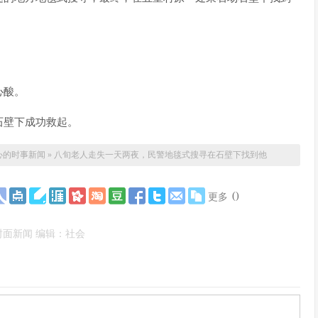
心酸。
石壁下成功救起。
心的时事新闻
»
八旬老人走失一天两夜，民警地毯式搜寻在石壁下找到他
(
)
更多
封面新闻 编辑：社会