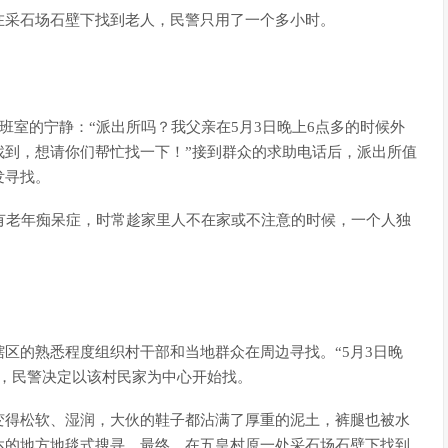
在采石场石壁下找到老人，民警只用了一个多小时。
班室的宁静：“派出所吗？我父亲在5月3日晚上6点多的时候外
找到，想请你们帮忙找一下！”接到群众的求助电话后，派出所值
发寻找。
有老年痴呆症，时常趁家里人不在家或不注意的时候，一个人独
区的熟悉程度组织村干部和当地群众在周边寻找。“5月3日晚
索，民警决定以该村民家为中心开始找。
变得松软、湿润，大伙的鞋子都沾满了厚重的泥土，裤腿也被水
达的地方地毯式搜寻，最终，在五皇村原一处采石场石壁下找到