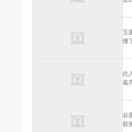
王
懂
此
葛
谷
获