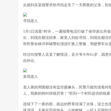
从接到吴某报警求助寻找走失了一天两夜的父亲，到
寻找老人
5月5日清晨7时许，一通报警电话打破了保华派出所值
出，到现在都没回来，家里人到处寻找，到现在都没
班民警余林洋和辅警杜强连忙换上警服，驾驶警车出
经过向报警人吴某了解情况，吴大爷今年81岁，因患
自外出。
发现老人
老人家的周围都没有监控摄像头，民警只能凭借着对辖
上，我家的狗叫得很厉害！”听到一个村民提供的线
连续下了一夜的雨，路边的野草挂满了水珠，泥土也
珠浸湿。大家在田间地头、山坡树林，一切人可能到