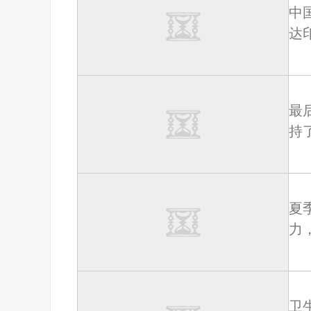
中
达印
最
持
夏
力
卫