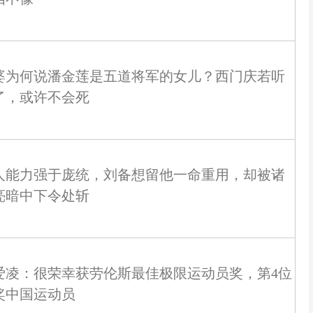
婆为何说潘金莲是五道将军的女儿？西门庆若听
了，或许不会死
人能力强于庞统，刘备想留他一命重用，却被诸
亮暗中下令处斩
爱凌：很荣幸获劳伦斯最佳极限运动员奖，第4位
奖中国运动员