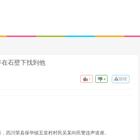
寻在石壁下找到他
报错
3
4
亲，四川荣县保华镇五皇村村民吴某向民警连声道谢。