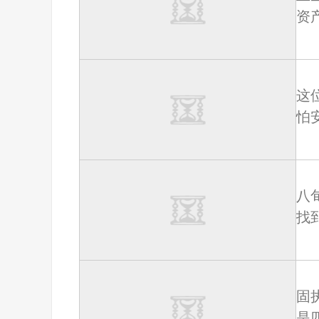
资
这
怕
八
找
固
是