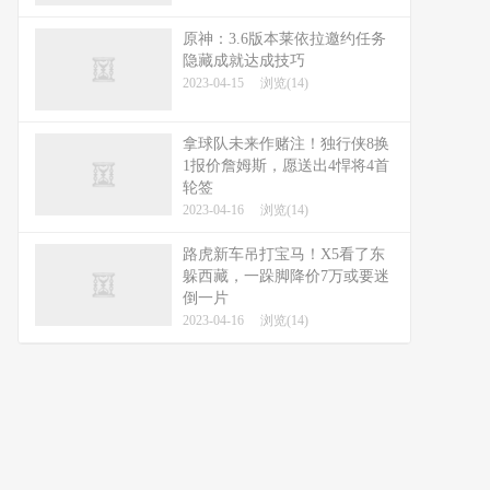
原神：3.6版本莱依拉邀约任务
隐藏成就达成技巧
2023-04-15
浏览(14)
拿球队未来作赌注！独行侠8换
1报价詹姆斯，愿送出4悍将4首
轮签
2023-04-16
浏览(14)
路虎新车吊打宝马！X5看了东
躲西藏，一跺脚降价7万或要迷
倒一片
2023-04-16
浏览(14)