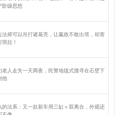
产阶级思想
位法师可以吊打诸葛亮，让嬴政不敢出塔，却害
安琪拉！
旬老人走失一天两夜，民警地毯式搜寻在石壁下
到他
执的法系：又一款新车用三缸＋双离合，外观还
四不像