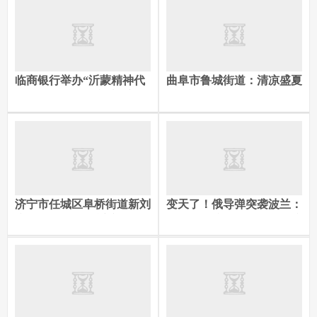
临商银行举办“沂蒙精神代
曲阜市鲁城街道：清凉盛夏
代传 金融为民践初心”主题
乐吃瓜 邻里欢聚暖人心
演讲比赛决赛
济宁市任城区阜桥街道新刘
变天了！俄导弹突袭波兰：
庄社区开展“走千家门 解万
33英尺巨坑曝光，北约：这
家忧”志愿服务活动
是核威慑！