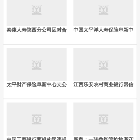
泰康人寿陕西分公司因对合
中国太平洋人寿保险阜新中
作的保险中介机构保险销售
心支公司因虚构中介业务套
行为监督不到位等被罚款47
取手续费及财务等被罚款17
万元
万元
太平财产保险阜新中心支公
江西乐安农村商业银行因信
司因虚构中介业务套取手续
贷融资收费管理不到位被罚
费及财务等被罚款26万元
款20万元
中国工商银行两机构因违规
新奥：一张数智管控地图守