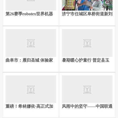
第26赛季robotex世界机器
济宁市任城区阜桥街道新刘
人大赛京津冀选拔赛在京成
庄社区防电信诈骗活动
功举办
曲阜市：雁归圣城 体验家
暑期暖心护童行 普定县玉
乡就业创业新图景
秀社区儿童之家公益课堂筑
牢成长安全线
重磅！希林娜依·高正式加
风雨中的坚守——中国联通
盟索尼音乐，新歌与巡演双
临沂云网中心全力守护通
重惊喜登场
信“生命线”