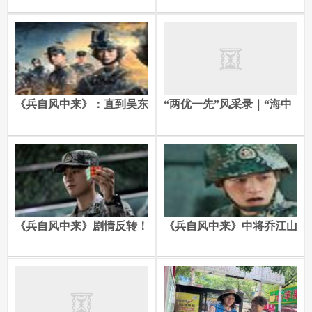
过瘾
《兵自风中来》：直到吴东
“两优一先”风采录｜“海中
胜爱上陈晓珊，才知，索建
蛟龙”筑牢钢铁防线
安、刘望远悬了
《兵自风中来》剧情反转！
《兵自风中来》中将乔江山
刘望远没想到，江胜强会帮
出现，才知，索建安、刘望
郭子剑
远为何被革职