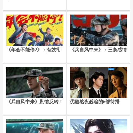
高开低走，没看到大结局就
峄，夫妻二人联手击溃张明
弃了，你追过哪部？
殊
《年会不能停2》：有效衔
《兵自风中来》：三条感情
接新故事，张若昀高叶等加
线背后的军人情感与现实抉
盟锦上添花
择
《兵自风中来》剧情反转！
优酷熬夜必追的6部待播
刘望远没想到，江胜强会帮
剧，肖战，井柏然，魏大
郭子剑
勋，你最期待谁！