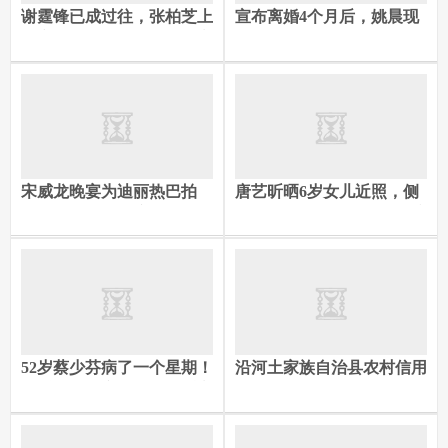
谢霆锋已成过往，张柏芝上
宣布离婚4个月后，姚晨现
海家中照片揭秘，才知她心
状曝光，原来她早已给自己
之所向，真相大白
留好了退路
宋威龙晚宴为迪丽热巴拍
唐艺昕晒6岁女儿近照，侧
照，一句提前放扇子全网笑
脸酷似张若昀，网友赞：这
疯
才是父母最该有的样子！
52岁蔡少芬病了一个星期！
沿河土家族自治县农村信用
晒近况报平安，网友直呼心
合作联社因理事未经任职资
疼又暖心
格核准实际履职等被挪用被
罚45万