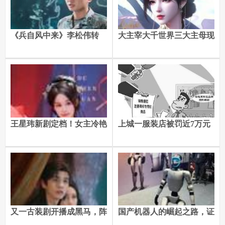
《兵自风中来》李松伟转
大主宰大千世界三大主母现
业，才知，最清醒的人不是
身，气质和少女时期比起来
梁虹，是桑海田
就是不一样！
王星玮新剧定档！女主冷艳
上城一服装店被罚近7万元
飒爽演技在线，原来是二搭
王凯沐的她！
又一古装剧开播成黑马，阵
国产机器人的崛起之路，证
容强大看点十足，熬夜追不
明了后发国家“也能行”