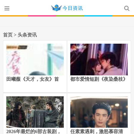
首页
>
头条资讯
田曦薇《天才，女友》首
都市爱情短剧《夜染桑枝》
播，热度破6500，观众的评
于红果上线开播，主演为黄
价出奇一致
宥天与查祎琛
2026年最烂的6部古装剧，
任素素遇刺，激怒慕容清