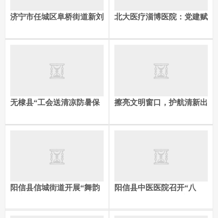
济宁市任城区阜桥街道新刘
北大医疗淄博医院：党建赋
庄社区开展“绿色低碳 网格
能医者担当
倡环保”志愿服务活动
无棣县“工会送清凉防暑保
擦亮文明窗口，护航清新出
安康”慰问活动走进棣丰街
行——烟台出租网约车行业
道
主题活动于莱山区启幕
阳信县信城街道开展“舞韵
阳信县中医医院召开“八
润童心 石榴共同心”铸牢中
一”建军节退役军人座谈会
华民族共同体意识主题宣讲