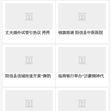
丈夫婚外试管引热议 捋捋
锦旗致谢 阳信县中医医院
那些藏在离婚后的财产陷阱
普外胸外科诊疗服务获患者
丨“法”式生活
认可
阳信县信城街道开展“舞韵
临商银行举办“沂蒙精神代
润童心 石榴共同心”铸牢中
代传 金融为民践初心”主题
华民族共同体意识主题宣讲
演讲比赛决赛