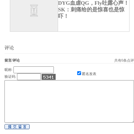
DYG血虐QG，Fly吐露心声！
SK：刺痛给的是惊喜也是惊
吓！
评论
留言/评论
共有
0
条点评
昵称:
匿名发表
验证码: