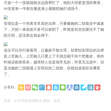
方放一个一技能就能去边路帮忙了，他的大招更是强的离谱，
90支箭有一半射在脆皮身上都能把她打成筛子。
安琪拉是一个伤害非常高的法师，只要被她的二技能击中减速
了，大招一来就差不多可以收割了，即便是坦克也硬抗不了她
的大招，还没靠近就会倒下。
这位可以吊打诸葛亮，让嬴政不敢出塔，却害怕安琪拉的法师
是上官婉儿，上官婉儿只要上了天就总能干掉个把脆皮，有的
时候还能拿双杀，越塔秒人也是很常见的，毕竟无法选中。但
是当她的二技能遇上安琪拉的二技能，你就知道差距在哪里
了。
分享到：
(
)
更多
来源：水木清扬游戏解说 编辑：游戏