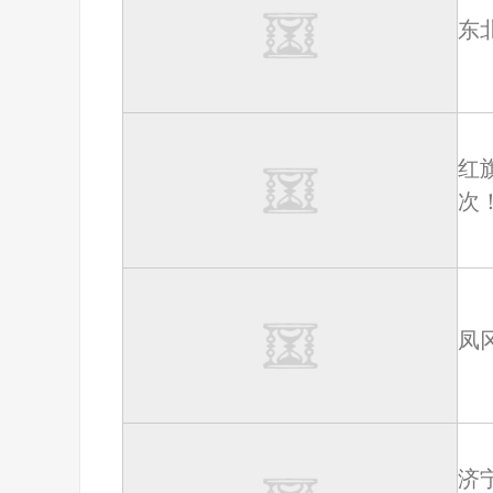
东
红
次
凤
济