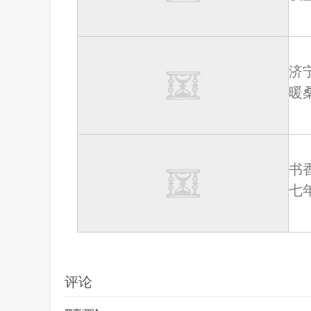
济
暖
书
七
评论