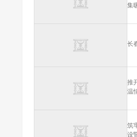
集
长
推
温
筑
设