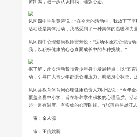
窗距离，进一步认识自我、锤炼心态。
凤冈四中学生黄涛说：“在今天的活动中，我放下了
活动还是集体活动，我感受到了一种集体的温暖和力量
凤冈四中心理健康教师安芳说：“这场体验式心理活
我，以积极健康的心态直面成长中的各种挑战。”
据了解，此次活动紧扣青少年身心发展特点，以“五育
动，引导广大青少年舒缓心理压力、调适身心状态、
凤冈县教育体育局心理健康负责人刘小忆说：“今年全
覆盖全县中小学，旨在培养学生积极的心理品质。活动
起一道有温度、有实效的心理防线。”(张燕冉昱晟汪志
一审：余从源
二审：王信姚腾