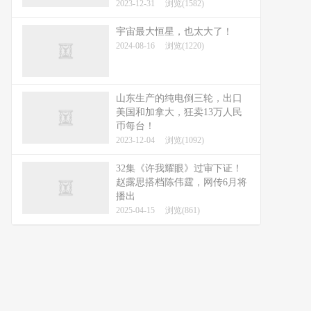
2023-12-31
浏览(1582)
宇宙最大恒星，也太大了！
2024-08-16
浏览(1220)
山东生产的纯电倒三轮，出口
美国和加拿大，狂卖13万人民
币每台！
2023-12-04
浏览(1092)
32集《许我耀眼》过审下证！
赵露思搭档陈伟霆，网传6月将
播出
2025-04-15
浏览(861)