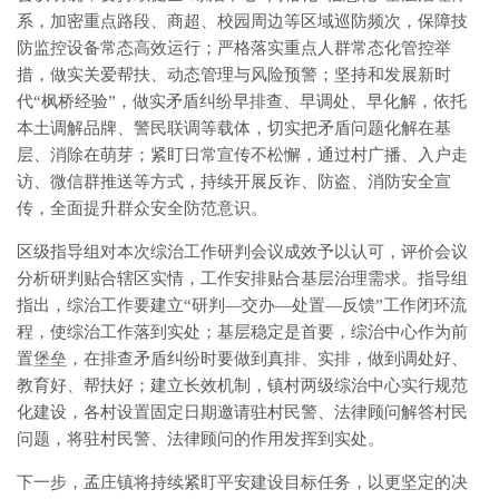
系，加密重点路段、商超、校园周边等区域巡防频次，保障技
防监控设备常态高效运行；严格落实重点人群常态化管控举
措，做实关爱帮扶、动态管理与风险预警；坚持和发展新时
代“枫桥经验”，做实矛盾纠纷早排查、早调处、早化解，依托
本土调解品牌、警民联调等载体，切实把矛盾问题化解在基
层、消除在萌芽；紧盯日常宣传不松懈，通过村广播、入户走
访、微信群推送等方式，持续开展反诈、防盗、消防安全宣
传，全面提升群众安全防范意识。
区级指导组对本次综治工作研判会议成效予以认可，评价会议
分析研判贴合辖区实情，工作安排贴合基层治理需求。指导组
指出，综治工作要建立“研判—交办—处置—反馈”工作闭环流
程，使综治工作落到实处；基层稳定是首要，综治中心作为前
置堡垒，在排查矛盾纠纷时要做到真排、实排，做到调处好、
教育好、帮扶好；建立长效机制，镇村两级综治中心实行规范
化建设，各村设置固定日期邀请驻村民警、法律顾问解答村民
问题，将驻村民警、法律顾问的作用发挥到实处。
下一步，孟庄镇将持续紧盯平安建设目标任务，以更坚定的决