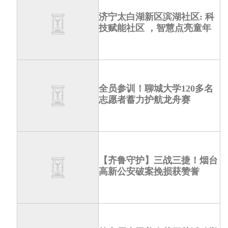
济宁太白湖新区滨湖社区: 科
技赋能社区 ，智慧点亮童年
全员参训！聊城大学120多名
志愿者蓄力护航龙舟赛
【齐鲁守护】三战三捷！烟台
高新公安破案挽损获赞誉