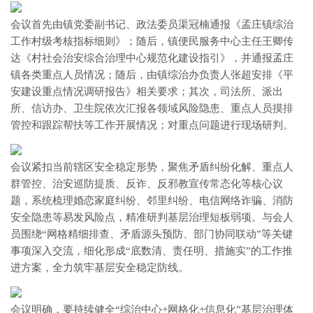
会议首先由镇党委副书记、政法委员渠冠楠通报《孟庄镇综治
工作村级考核指标细则》；随后，镇便民服务中心主任王卿传
达《村社会治安综合治理中心规范化建设指引》，并通报孟庄
镇各类重点人员情况；随后，由镇综治办负责人张超安排《平
安建设重点情况调研报告》相关要求；其次，司法所、派出
所、信访办、卫生院依次汇报各领域风险隐患、重点人员摸排
管控和跟踪帮扶等工作开展情况；对重点问题进行现场研判。
会议紧扣当前辖区安全稳定形势，聚焦矛盾纠纷化解、重点人
群管控、治安巡防提质、反诈、反邪教宣传常态化等核心议
题，系统梳理婚恋家庭纠纷、邻里纠纷、电信网络诈骗、消防
安全隐患等易发风险点，精准研判基层治理短板弱项。与会人
员围绕“网格精细排查、矛盾源头预防、部门协同联动”等关键
事项深入交流，细化形成“底数清、责任明、措施实”的工作推
进方案，全力筑牢基层安全稳定防线。
会议明确，要持续健全“综治中心+网格化+信息化”基层治理体