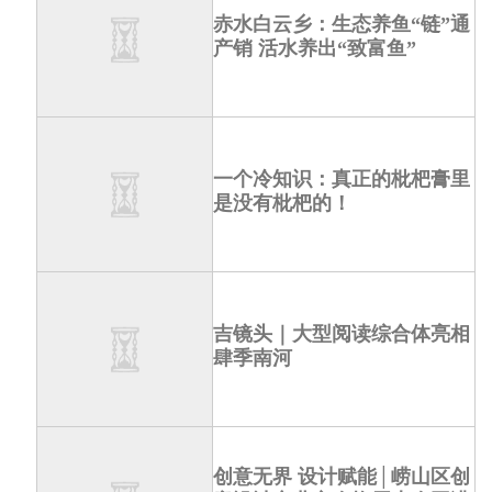
赤水白云乡：生态养鱼“链”通
产销 活水养出“致富鱼”
一个冷知识：真正的枇杷膏里
是没有枇杷的！
吉镜头｜大型阅读综合体亮相
肆季南河
创意无界 设计赋能│崂山区创