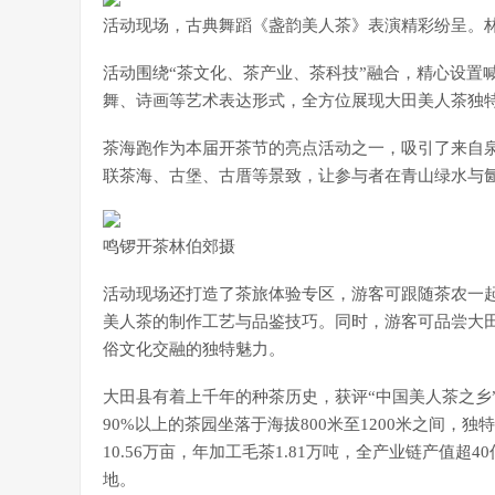
活动现场，古典舞蹈《盏韵美人茶》表演精彩纷呈。
活动围绕“茶文化、茶产业、茶科技”融合，精心设置
舞、诗画等艺术表达形式，全方位展现大田美人茶独
茶海跑作为本届开茶节的亮点活动之一，吸引了来自泉
联茶海、古堡、古厝等景致，让参与者在青山绿水与氤
鸣锣开茶林伯郊摄
活动现场还打造了茶旅体验专区，游客可跟随茶农一起
美人茶的制作工艺与品鉴技巧。同时，游客可品尝大
俗文化交融的独特魅力。
大田县有着上千年的种茶历史，获评“中国美人茶之乡
90%以上的茶园坐落于海拔800米至1200米之间
10.56万亩，年加工毛茶1.81万吨，全产业链产值超
地。