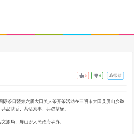
报错
0
0
26年国际茶日暨第六届大田美人茶开茶活动在三明市大田县屏山乡举
，共品茶香、共话茶事、共叙茶缘。
县文旅局、屏山乡人民政府承办。