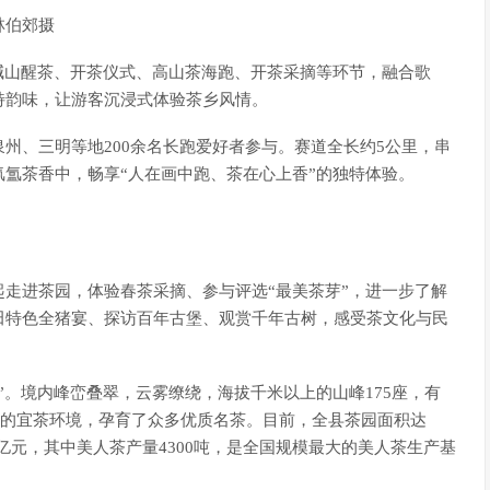
林伯郊摄
喊山醒茶、开茶仪式、高山茶海跑、开茶采摘等环节，融合歌
特韵味，让游客沉浸式体验茶乡风情。
州、三明等地200余名长跑爱好者参与。赛道全长约5公里，串
氲茶香中，畅享“人在画中跑、茶在心上香”的独特体验。
走进茶园，体验春茶采摘、参与评选“最美茶芽”，进一步了解
田特色全猪宴、探访百年古堡、观赏千年古树，感受茶文化与民
”。境内峰峦叠翠，云雾缭绕，海拔千米以上的山峰175座，有
，独特的宜茶环境，孕育了众多优质名茶。目前，全县茶园面积达
40亿元，其中美人茶产量4300吨，是全国规模最大的美人茶生产基