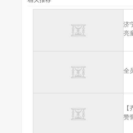
济
亮
全
【
赞