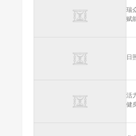
瑞
赋
日
活
健