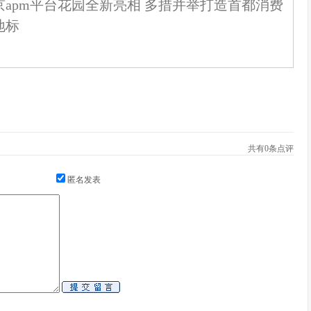
京apm平台花园全新亮相 多措并举打造首都消费
地标
共有
0
条点评
匿名发表