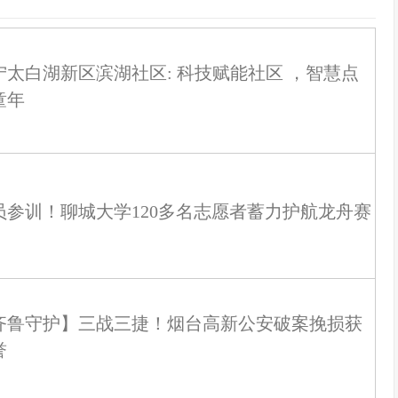
宁太白湖新区滨湖社区: 科技赋能社区 ，智慧点
童年
员参训！聊城大学120多名志愿者蓄力护航龙舟赛
齐鲁守护】三战三捷！烟台高新公安破案挽损获
誉