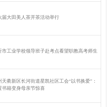
六届大田美人茶开茶活动举行
沂市工业学校领导班子赴考点看望职教高考师生
州天衢新区长河街道星凯社区工会“以书换爱”：
置书籍变身母亲节惊喜