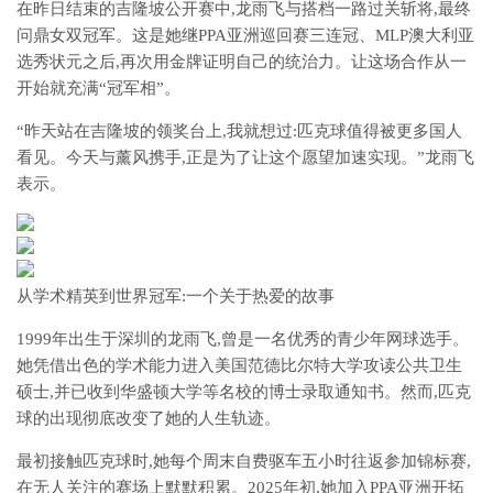
在昨日结束的吉隆坡公开赛中,龙雨飞与搭档一路过关斩将,最终
问鼎女双冠军。这是她继PPA亚洲巡回赛三连冠、MLP澳大利亚
选秀状元之后,再次用金牌证明自己的统治力。让这场合作从一
开始就充满“冠军相”。
“昨天站在吉隆坡的领奖台上,我就想过:匹克球值得被更多国人
看见。今天与薰风携手,正是为了让这个愿望加速实现。”龙雨飞
表示。
从学术精英到世界冠军:一个关于热爱的故事
1999年出生于深圳的龙雨飞,曾是一名优秀的青少年网球选手。
她凭借出色的学术能力进入美国范德比尔特大学攻读公共卫生
硕士,并已收到华盛顿大学等名校的博士录取通知书。然而,匹克
球的出现彻底改变了她的人生轨迹。
最初接触匹克球时,她每个周末自费驱车五小时往返参加锦标赛,
在无人关注的赛场上默默积累。2025年初,她加入PPA亚洲开拓