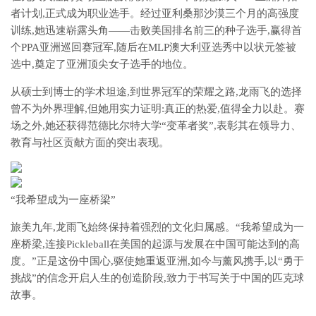
者计划,正式成为职业选手。经过亚利桑那沙漠三个月的高强度
训练,她迅速崭露头角——击败美国排名前三的种子选手,赢得首
个PPA亚洲巡回赛冠军,随后在MLP澳大利亚选秀中以状元签被
选中,奠定了亚洲顶尖女子选手的地位。
从硕士到博士的学术坦途,到世界冠军的荣耀之路,龙雨飞的选择
曾不为外界理解,但她用实力证明:真正的热爱,值得全力以赴。赛
场之外,她还获得范德比尔特大学“变革者奖”,表彰其在领导力、
教育与社区贡献方面的突出表现。
“我希望成为一座桥梁”
旅美九年,龙雨飞始终保持着强烈的文化归属感。“我希望成为一
座桥梁,连接Pickleball在美国的起源与发展在中国可能达到的高
度。”正是这份中国心,驱使她重返亚洲,如今与薰风携手,以“勇于
挑战”的信念开启人生的创造阶段,致力于书写关于中国的匹克球
故事。