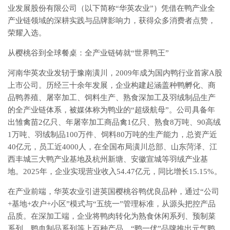
业发展股份有限公司（以下简称“华英农业”）凭借在鸭产业全
产业链领域的深耕实践与品牌影响力，获得众多消费者点赞，
荣耀入选。
从樱桃谷到全球餐桌：全产业链铸就“世界鸭王”
河南华英农业发轫于豫南潢川，2009年成为国内鸭行业首家A股
上市公司。历经三十余年发展，企业构建起涵盖种鸭孵化、商
品鸭养殖、屠宰加工、饲料生产、熟食深加工及羽绒制品生产
的全产业链体系，被媒体称为鸭业的“超级航母”。公司具备年
出雏禽苗2亿只、年屠宰加工商品禽1亿只、熟食8万吨、90高绒
1万吨、羽绒制品100万件、饲料80万吨的生产能力，总资产近
40亿元，员工近4000人，在全国布局潢川总部、山东菏泽、江
西丰城三大鸭产业基地及杭州新塘、安徽宣城等羽绒产业基
地。2025年，企业实现营业收入54.47亿元，同比增长15.15%。
在产业前端，华英农业引进英国樱桃谷鸭优良品种，通过“公司
+基地+农户+小区”模式与“五统一”管理标准，从源头把控产品
品质。在深加工端，企业将鸭肉转化为熟食休闲系列、预制菜
系列、鸭血制品系列等上百种产品，“鸭一优”品牌推出元气鸭