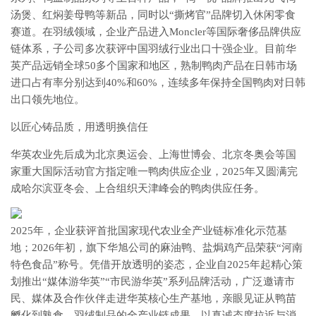
汤煲、红焖姜母鸭等新品，同时以“撕烤官”品牌切入休闲零食
赛道。在羽绒领域，企业产品进入Moncler等国际奢侈品牌供应
链体系，子公司多次获评中国羽绒行业出口十强企业。目前华
英产品远销全球50多个国家和地区，熟制鸭肉产品在日韩市场
进口占有率分别达到40%和60%，连续多年保持全国鸭肉对日韩
出口领先地位。
以匠心铸品质，用透明换信任
华英农业先后成为北京奥运会、上海世博会、北京冬奥会等国
家重大国际活动官方指定唯一鸭肉供应企业，2025年又圆满完
成哈尔滨亚冬会、上合组织天津峰会的鸭肉供应任务。
2025年，企业获评首批国家现代农业全产业链标准化示范基
地；2026年初，旗下华旭公司的麻油鸭、盐焗鸡产品荣获“河南
特色食品”称号。凭借开放透明的姿态，企业自2025年起精心策
划推出“媒体游华英”“市民游华英”系列品牌活动，广泛邀请市
民、媒体及合作伙伴走进华英核心生产基地，亲眼见证从鸭苗
孵化到熟食、羽绒制品的全产业链成果，以真诚态度拉近与消