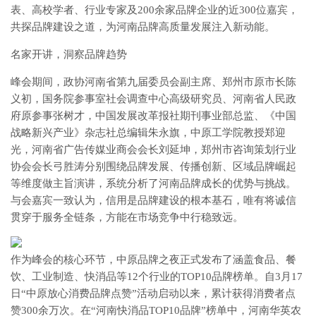
表、高校学者、行业专家及200余家品牌企业的近300位嘉宾，
共探品牌建设之道，为河南品牌高质量发展注入新动能。
名家开讲，洞察品牌趋势
峰会期间，政协河南省第九届委员会副主席、郑州市原市长陈
义初，国务院参事室社会调查中心高级研究员、河南省人民政
府原参事张树才，中国发展改革报社期刊事业部总监、《中国
战略新兴产业》杂志社总编辑朱永旗，中原工学院教授郑迎
光，河南省广告传媒业商会会长刘延坤，郑州市咨询策划行业
协会会长弓胜涛分别围绕品牌发展、传播创新、区域品牌崛起
等维度做主旨演讲，系统分析了河南品牌成长的优势与挑战。
与会嘉宾一致认为，信用是品牌建设的根本基石，唯有将诚信
贯穿于服务全链条，方能在市场竞争中行稳致远。
作为峰会的核心环节，中原品牌之夜正式发布了涵盖食品、餐
饮、工业制造、快消品等12个行业的TOP10品牌榜单。自3月17
日“中原放心消费品牌点赞”活动启动以来，累计获得消费者点
赞300余万次。在“河南快消品TOP10品牌”榜单中，河南华英农