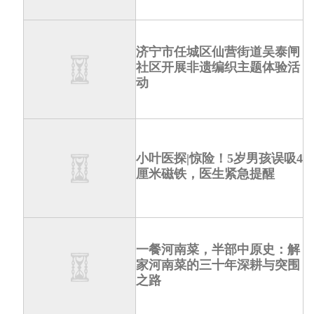
济宁市任城区仙营街道吴泰闸
社区开展非遗编织主题体验活
动
小叶医探|惊险！5岁男孩误吸4
厘米磁铁，医生紧急提醒
一餐河南菜，半部中原史：解
家河南菜的三十年深耕与突围
之路