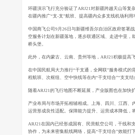
环疆演示飞行充分验证了ARJ21对新疆跨越天山等
在疆内推广“支-支”航班、提高疆内众多支线机场利用
中国商飞公司9月26日与新疆维吾尔自治区政府签署战
空服务计划在新疆落地，逐步联通区域、走进中亚，
桥头堡。
此外，在内蒙古、云南、贵州等地，ARJ21积极提
在中国民航局大力推行“干支通，全网联”服务模式的
程航班、次枢纽、空中快线等在内“干支结合”“支支结
随着ARJ21的飞行地图不断延展，产业版图也在加
产业布局与市场开拓相辅相成。上海、四川、江西、内
运营形成良性适配。保障能力提升、运营成本降低，
ARJ21在国内已经形成国有、民营航空公司，干线和
协作，为未来密集航线网络，提高“干支结合”效能打