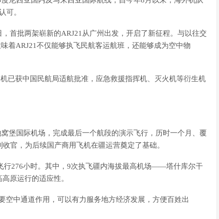
入印度尼西亚国内及马来西亚国际航线，自今年8月以来，海外机队
认可。
0日，首批两架崭新的ARJ21从广州出发，开启了新征程。与以往交
意味着ARJ21不仅能够执飞民航客运航班，还能够成为空中物
、医疗机已获中国民航局适航批准，应急救援指挥机、灭火机等衍生机
齐地窝堡国际机场，完成最后一个航段的演示飞行，历时一个月、覆
利收官，为后续国产商用飞机在疆运营奠定了基础。
总飞行276小时。其中，9次执飞疆内海拔最高机场——塔什库尔干
高高原运行的适应性。
重要空中通道作用，可以有力服务地方经济发展，方便百姓出