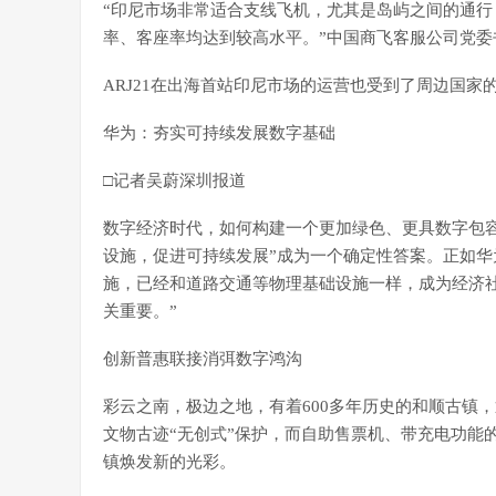
“印尼市场非常适合支线飞机，尤其是岛屿之间的通行
率、客座率均达到较高水平。”中国商飞客服公司党委
ARJ21在出海首站印尼市场的运营也受到了周边国
华为：夯实可持续发展数字基础
□记者吴蔚深圳报道
数字经济时代，如何构建一个更加绿色、更具数字包容
设施，促进可持续发展”成为一个确定性答案。正如华
施，已经和道路交通等物理基础设施一样，成为经济
关重要。”
创新普惠联接消弭数字鸿沟
彩云之南，极边之地，有着600多年历史的和顺古镇，
文物古迹“无创式”保护，而自助售票机、带充电功能
镇焕发新的光彩。