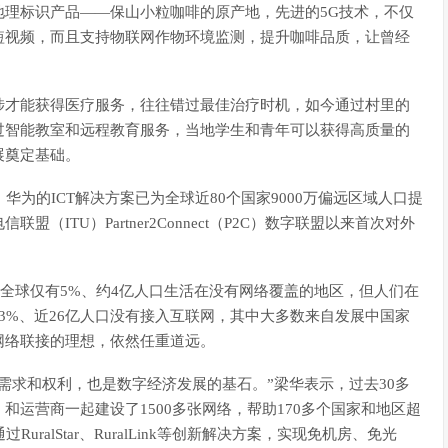
理标识产品——保山小粒咖啡的原产地，先进的5G技术，不仅
短视频，而且支持物联网作物环境监测，提升咖啡品质，让曾经
涉才能获得医疗服务，往往错过最佳治疗时机，如今通过村里的
过智能教室和远程教育服务，当地学生和青年可以获得高质量的
展奠定基础。
为的ICT解决方案已为全球近80个国家9000万偏远区域人口提
ITU）Partner2Connect（P2C）数字联盟以来首次对外
前全球仅有5%、约4亿人口生活在没有网络覆盖的地区，但人们在
3%、近26亿人口没有接入互联网，其中大多数来自发展中国家
网络联接的理想，依然任重道远。
需求和权利，也是数字经济发展的基石。”梁华表示，过去30多
运营商一起建设了1500多张网络，帮助170多个国家和地区超
ralStar、RuralLink等创新解决方案，实现免机房、免光