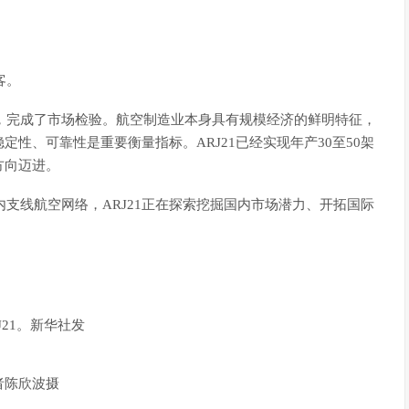
客。
熟，完成了市场检验。航空制造业本身具有规模经济的鲜明特征，
性、可靠性是重要衡量指标。ARJ21已经实现年产30至50架
方向迈进。
内支线航空网络，ARJ21正在探索挖掘国内市场潜力、开拓国际
21。新华社发
者陈欣波摄