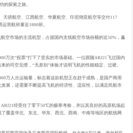
成功的探索之旅。
空、天骄航空、江西航空、华夏航空、印尼翎亚航空等交付117
周运营航班量近1800班。
线航空市场的主流机型，占据国内支线航空市场份额的近50%，赢
000万次“投票”打下了坚实的市场基础。一位跟随ARJ21飞过国内
后来的司空见惯，“无差别”体验才说明飞机的性能稳定、过硬。
1000万人次运输量，标志着这款机型正在趋于成熟，是国产商用
化发展，还需要不断提高飞机的经济性、适应性，以满足民航市
ARJ21经受住了零下50℃的极寒考验，并以其良好的高原机场起
成了覆盖华北、东北、华东、西北、西南、中南等地区的航线网