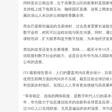
同样是在云南边境，位于高黎贡山区的新寨村是国家地
支持线上线下电商互动、咖啡园区直播、游客上网发
藏在深山人未识的云南咖啡香飘全球。
而在巴基斯坦偏远的戈基纳村，过去患者需要长途跋
数字诊所，村民可以远程在线与医生沟通。同时，通
课程培训，扩大眼界和提升数字技能，为本地经济发
类似的改变还发生在柬埔寨、加纳……截至今年10月，华
供联接到数字社会的能力。这是自去年华为加入国际电信联盟（
公布的进展。
ITU最新报告显示，人们的覆盖鸿沟在逐步缩小，目
使用互联网方面的鸿沟并不乐观，截至目前全球仍有3
和贫困农村地区。实现让人人享有更加便捷与高质量
“享有稳定、连续的网络联接，是数字时代人们的基本
年，华为致力于信息通信技术的创新和全球普及应用，和
过30亿人口实现联接。尤其是偏远的农村场景，华为通过Ru