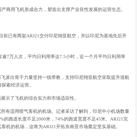
国产商用飞机形成合力，塑造出支撑产业良性发展的运营生态。
。目前已有两架ARJ21交付印尼翎亚航空，并以印尼为基地先后开
，载客逾7万人次，平均日利用率达7.5小时，近一个月平均日利用率
国商飞派出骨干力量坚持一线带教，支持印尼翎亚航空采取提升巡航
极探索经济运营。
全面展示了飞机的综合实力和市场适应性。
印尼所有适用喷气客机的机场。记者采访了解到，印尼中小机场数量
的跑道长度不足2000米，74%的跑道宽度不足45米。ARJ21完
客机的机场，这将为ARJ21开拓东南亚市场奠定坚实基础。