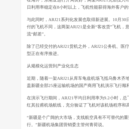
在海外，东南亚运行开局良好，两架ARJ21先后投
日利用率稳定在8小时以上，飞机性能获得海外客户的
与此同时，ARJ21系列化发展也取得新进展。10月3
付的飞机不同，这两架ARJ21是全新“客改货”飞机，
流“邮差”。
除了已经交付的ARJ21货机之外，ARJ21公务机
型正在有序推进。
从规模化运营到产业化生态
近期，随着一架ARJ21从库车龟兹机场飞抵乌鲁木
盖新疆全部25座运输机场的国产商用飞机演示飞行顺
在演示飞行期间，ARJ21平均日利用率为9.2小时，
红其拉甫机场航线，充分验证了飞机对该机场程序和
“新疆是个广阔的大市场，支线航空具有不可替代的
行。”新疆机场集团营销委主管何青荷说。