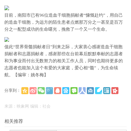
目前，南阳市已有96位造血干细胞捐献者“慷慨赴约”，用自己
的造血干细胞，为远方的陌生患者点燃那万分之一甚至是百万
分之一配型成功的生命曙光，挽救了一个又一个生命。
值此“世界骨髓捐献者日”到来之际，大家衷心感谢造血干细胞
捐献者和志愿捐献者，感谢那些在台前幕后默默奉献的志愿者
和为事业而付出无数努力的相关工作人员，同时也期待更多的
志愿者也能加入这个有爱的大家庭，爱心相“髓”，为生命续
航。【编审：姚冬梅】
分享到：
(
)
更多
来源：映象网 编辑：社会
相关推荐