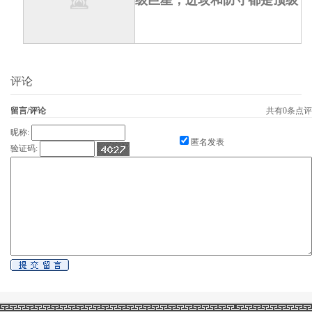
级巨星，进攻和防守都是顶级
评论
留言/评论
共有
0
条点评
昵称:
匿名发表
验证码: