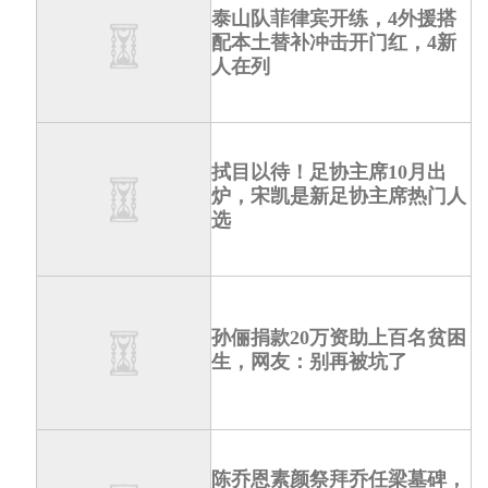
泰山队菲律宾开练，4外援搭
配本土替补冲击开门红，4新
人在列
拭目以待！足协主席10月出
炉，宋凯是新足协主席热门人
选
孙俪捐款20万资助上百名贫困
生，网友：别再被坑了
陈乔恩素颜祭拜乔任梁墓碑，