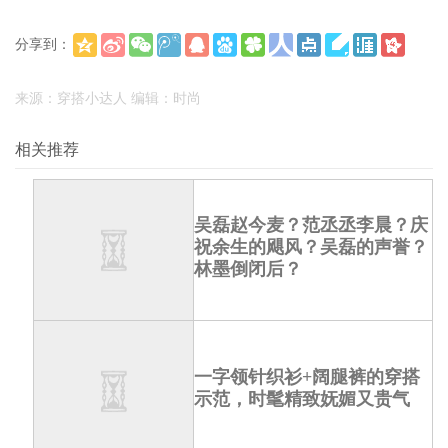
分享到：
(
)
更多
来源：穿搭小达人 编辑：时尚
相关推荐
吴磊赵今麦？范丞丞李晨？庆
祝余生的飓风？吴磊的声誉？
林墨倒闭后？
一字领针织衫+阔腿裤的穿搭
示范，时髦精致妩媚又贵气