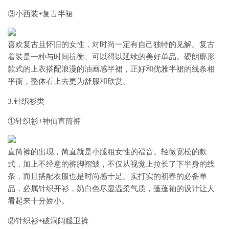
③小西装+复古半裙
喜欢复古且怀旧的女性，对时尚一定有自己独特的见解。复古
着装是一种与时间抗衡、可以得以延续的美好单品。硬朗廓形
款式的上衣搭配浪漫的油画感半裙，正好和优雅半裙的线条相
平衡，整体看上去更为舒服和欣赏。
3.针织衫类
①针织衫+神仙直筒裤
直筒裤的出现，简直就是小腿粗女性的福音。轻微宽松的款
式，加上不经意的裤脚褶皱，不仅从视觉上拉长了下半身的线
条，而且搭配衣服也是时尚感十足。实打实的初春的必备单
品，必属针织开衫，奶白色尽显温柔气质，蓬蓬袖的设计让人
看起来十分娇小。
②针织衫+破洞阔腿卫裤