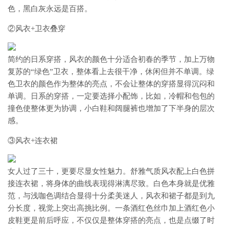
色，黑白灰永远是百搭。
②风衣+卫衣叠穿
简约的日系穿搭，风衣的颜色十分适合初春的季节，加上万物
复苏的“绿色”卫衣，整体看上去很干净，休闲但并不单调。绿
色卫衣的颜色作为整体的亮点，不会让整体的穿搭显得沉闷和
单调。日系的穿搭，一定要选择小配饰，比如，冷帽和包包的
撞色使整体更为协调，小白鞋和阔腿裤也增加了下半身的层次
感。
③风衣+连衣裙
女人过了三十，更要尽显女性魅力。舒雅气质风衣配上白色拼
接连衣裙，将身体的曲线表现得淋漓尽致。白色本身就是优雅
范，与浅咖色调结合显得十分柔美迷人，风衣和裙子都是到九
分长度，视觉上突出高挑比例。一条酒红色丝巾加上酒红色小
皮鞋更是前后呼应，不仅仅是整体穿搭的亮点，也是点缀了时