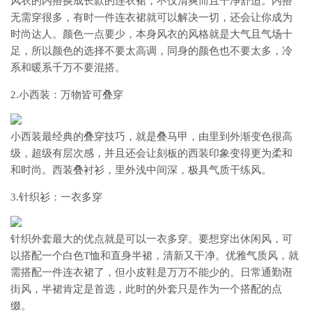
风衣的内搭换成长款的连衣裙，不仅清爽而且干净舒适。内搭
无需穿很多，有时一件连衣裙就可以解决一切，还会让你成为
时尚达人。颜色一点要少，本身风衣的风格就是大气且气场十
足，所以颜色的选择不要太高调，同身的颜色也不要太多，冷
系和暖系千万不要混搭。
2.小西装：万物皆可叠穿
小西装最经典的叠穿技巧，就是叠马甲，由里到外渐变色很高
级，超级有层次感，并且还会让刻板的西装印象变得更为柔和
和时尚。西装叠衬衫，里外浅中间深，极具气质干练风。
3.针织衫：一衣多穿
针织外套最大的优点就是可以一衣多穿。要想穿出休闲风，可
以搭配一个白色T恤和直身半裙，清新又干净。优雅气质风，就
需搭配一件连衣裙了，但小皮鞋是万万不能少的。日常通勤诳
街风，半裙肯定是首选，此时的外套只是作为一个搭配的点
缀。