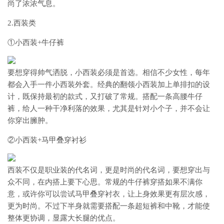
尚了浓浓气息。
2.西装类
①小西装+牛仔裤
要想穿得帅气洒脱，小西装必须是首选。相信不少女性，每年
都会入手一件小西装外套。经典的翻领小西装加上单排扣的设
计，既保持最初的款式，又打破了常规。搭配一条高腰牛仔
裤，给人一种干净利落的效果，尤其是针对小个子，并不会让
你穿出臃肿。
②小西装+马甲叠穿衬衫
西装不仅是职业装的代名词，更是时尚的代名词，要想穿出与
众不同，在内搭上要下心思。常规的牛仔裤穿搭如果不满你
意，或许你可以尝试马甲叠穿衬衣，让上身效果更有层次感，
更为时尚。不过下半身就需要搭配一条超短裤和中靴，才能使
整体更协调，显露大长腿的优点。