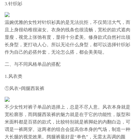
3.针织衫
温婉优雅的女性对针织衫真的是无法抗拒，不仅简洁大气，而
且上身很幼稚很淑女。衣身的线条也很流畅，宽松的款式遮肉
显瘦，视觉上张弛有度，显得十分柔美。修身款式自然衬出颀
长身型，更打动人心。所以无论什么身型，都可以选择针织衫
作为自己的必搭外套，无论怎么搭，都会美美哒。
二、与不同风格单品的搭配
1.风衣类
①风衣+阔腿西装裤
不少女性对裤子单品的选择上，总是不尽人意。风衣本身就是
宽松廓形，而阔腿西装裤的魅力就是在于它的功能性，版型和
米面料都是百搭的款式，比较特别就是裤脚处的内翻白边，可
谓是一裤两穿。这两者的组合会提高你本身的气场，制造一种
大长腿的视觉效果。阔腿裤最好是“单色”，无需太高调的颜