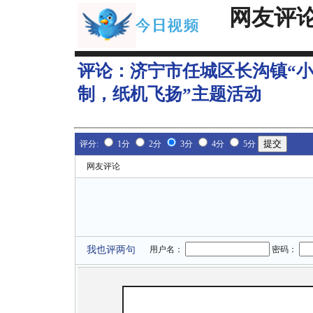
网友评
评论：
济宁市任城区长沟镇“小
制，纸机飞扬”主题活动
评分:
1分
2分
3分
4分
5分
网友评论
我也评两句
用户名：
密码：